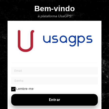
Bem-vindo
à plataforma UsaGPS
Lembre-me
Entrar